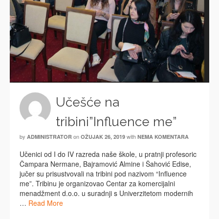
Učešće na
tribini”Influence me”
by
on
with
ADMINISTRATOR
OŽUJAK 26, 2019
NEMA KOMENTARA
Učenici od I do IV razreda naše škole, u pratnji profesoric
Čampara Nermane, Bajramović Almine i Šahović Edise,
jučer su prisustvovali na tribini pod nazivom “Influence
me”. Tribinu je organizovao Centar za komercijalni
menadžment d.o.o. u suradnji s Univerzitetom modernih
…
Read More