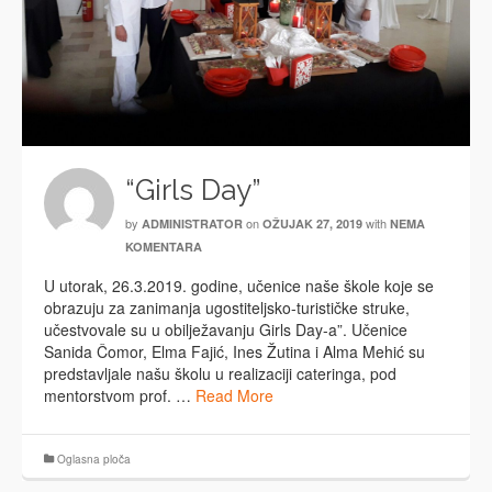
“Girls Day”
by
on
with
ADMINISTRATOR
OŽUJAK 27, 2019
NEMA
KOMENTARA
U utorak, 26.3.2019. godine, učenice naše škole koje se
obrazuju za zanimanja ugostiteljsko-turističke struke,
učestvovale su u obilježavanju Girls Day-a”. Učenice
Sanida Čomor, Elma Fajić, Ines Žutina i Alma Mehić su
predstavljale našu školu u realizaciji cateringa, pod
mentorstvom prof. …
Read More
Oglasna ploča