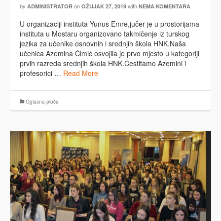
by
on
with
ADMINISTRATOR
OŽUJAK 27, 2019
NEMA KOMENTARA
U organizaciji instituta Yunus Emre,jučer je u prostorijama
instituta u Mostaru organizovano takmičenje iz turskog
jezika za učenike osnovnih i srednjih škola HNK.Naša
učenica Azemina Ćimić osvojila je prvo mjesto u kategoriji
prvih razreda srednjih škola HNK.Čestitamo Azemini i
profesorici …
Read More
Oglasna ploča