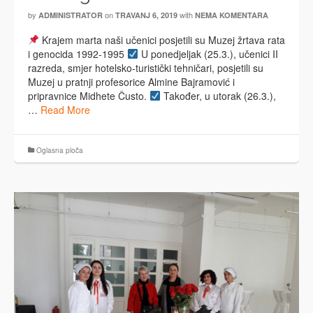
by
on
with
ADMINISTRATOR
TRAVANJ 6, 2019
NEMA KOMENTARA
Krajem marta naši učenici posjetili su Muzej žrtava rata
i genocida 1992-1995
U ponedjeljak (25.3.), učenici II
razreda, smjer hotelsko-turistički tehničari, posjetili su
Muzej u pratnji profesorice Almine Bajramović i
pripravnice Midhete Čusto.
Također, u utorak (26.3.),
…
Read More
Oglasna ploča